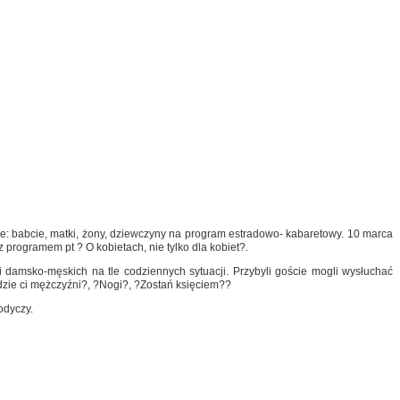
ie: babcie, matki, żony, dziewczyny na program estradowo- kabaretowy. 10 marca
 programem pt ? O kobietach, nie tylko dla kobiet?.
 damsko-męskich na tle codziennych sytuacji. Przybyli goście mogli wysłuchać
Gdzie ci mężczyźni?, ?Nogi?, ?Zostań księciem??
odyczy.