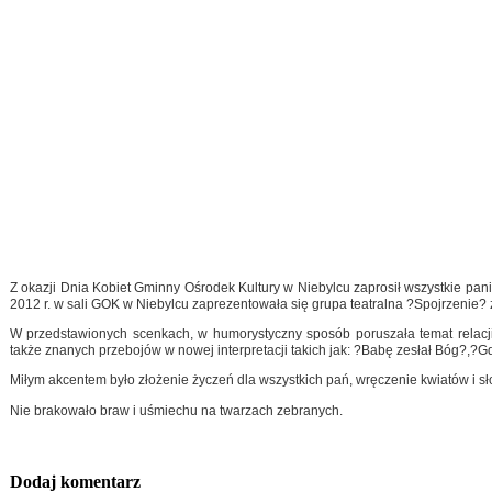
Z okazji Dnia Kobiet Gminny Ośrodek Kultury w Niebylcu zaprosił wszystkie pan
2012 r. w sali GOK w Niebylcu zaprezentowała się grupa teatralna ?Spojrzenie? z
W przedstawionych scenkach, w humorystyczny sposób poruszała temat relacji
także znanych przebojów w nowej interpretacji takich jak: ?Babę zesłał Bóg?,?
Miłym akcentem było złożenie życzeń dla wszystkich pań, wręczenie kwiatów i sł
Nie brakowało braw i uśmiechu na twarzach zebranych.
Dodaj komentarz