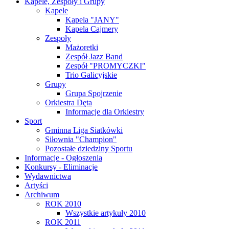
Kapele, Zespoły i Grupy
Kapele
Kapela "JANY"
Kapela Cajmery
Zespoły
Mażoretki
Zespół Jazz Band
Zespół "PROMYCZKI"
Trio Galicyjskie
Grupy
Grupa Spojrzenie
Orkiestra Dęta
Informacje dla Orkiestry
Sport
Gminna Liga Siatkówki
Siłownia "Champion"
Pozostałe dziedziny Sportu
Informacje - Ogłoszenia
Konkursy - Eliminacje
Wydawnictwa
Artyści
Archiwum
ROK 2010
Wszystkie artykuły 2010
ROK 2011