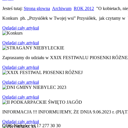
Jesteś tutaj:
Strona glowna
Archiwum
ROK 2012
"O kobietach, nie
Konkurs ph. „Przysiółek w Twojej wsi” Przysiółek, jak czytamy w W
Oglądaj cały artykuł
Oglądaj cały artykuł
Zapraszamy do udziału w XXIX FESTIWALU PIOSENKI RÓŻNE
Oglądaj cały artykuł
Oglądaj cały artykuł
Oglądaj cały artykuł
INFORMACJA !!! INFORMUJEMY, ŻE DNIA 9.06.2023 r. 
Oglądaj cały artykuł
GOK Niebylec tel 17 277 30 30