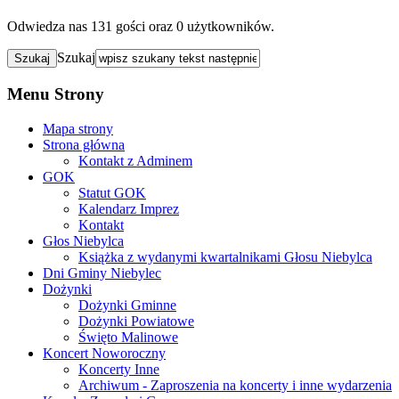
Odwiedza nas 131 gości oraz 0 użytkowników.
Szukaj
Menu Strony
Mapa strony
Strona główna
Kontakt z Adminem
GOK
Statut GOK
Kalendarz Imprez
Kontakt
Głos Niebylca
Książka z wydanymi kwartalnikami Głosu Niebylca
Dni Gminy Niebylec
Dożynki
Dożynki Gminne
Dożynki Powiatowe
Święto Malinowe
Koncert Noworoczny
Koncerty Inne
Archiwum - Zaproszenia na koncerty i inne wydarzenia