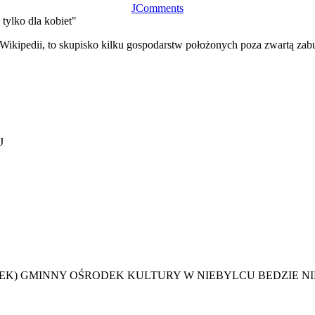
JComments
 tylko dla kobiet"
ikipedii, to skupisko kilku gospodarstw położonych poza zwartą zab
J
(PIĄTEK) GMINNY OŚRODEK KULTURY W NIEBYLCU BEDZIE 