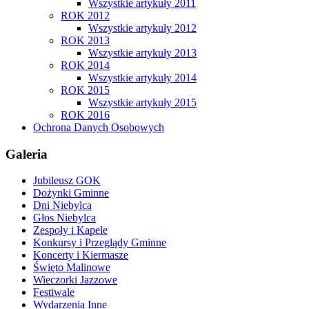
Wszystkie artykuły 2011
ROK 2012
Wszystkie artykuły 2012
ROK 2013
Wszystkie artykuły 2013
ROK 2014
Wszystkie artykuły 2014
ROK 2015
Wszystkie artykuły 2015
ROK 2016
Ochrona Danych Osobowych
Galeria
Jubileusz GOK
Dożynki Gminne
Dni Niebylca
Głos Niebylca
Zespoły i Kapele
Konkursy i Przeglądy Gminne
Koncerty i Kiermasze
Święto Malinowe
Wieczorki Jazzowe
Festiwale
Wydarzenia Inne